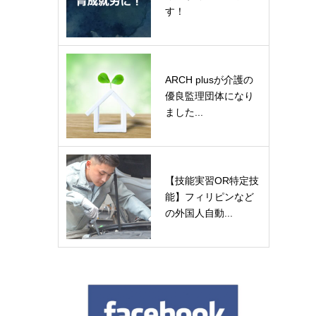
す！
ARCH plusが介護の
優良監理団体になり
ました...
【技能実習OR特定技
能】フィリピンなど
の外国人自動...