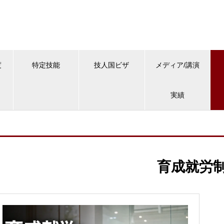
度
特定技能
技人国ビザ
メディア/講演
実績
育成就労