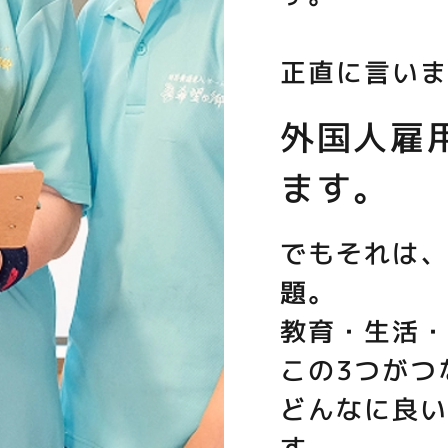
正直に言い
外国人雇
ます。
でもそれは
題。
教育・生活
この3つがつ
どんなに良
す。