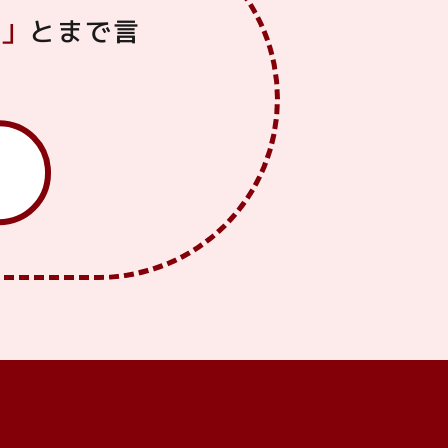
い」
とまで言