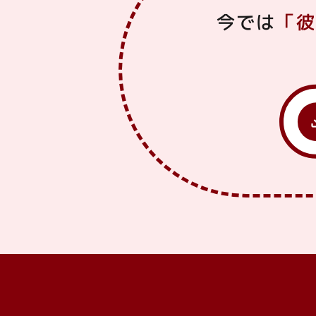
今では
「彼
dow