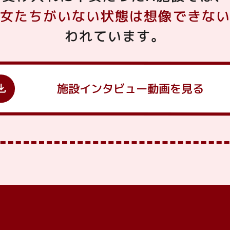
女たちがいない状態は想像できな
われています。
nload
施設インタビュー
動画を見る