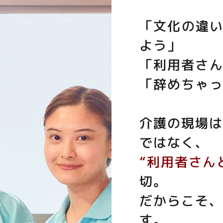
「文化の違
よう」
「利用者さ
「辞めちゃ
介護の現場
ではなく、
“利用者さん
切。
だからこそ
す。