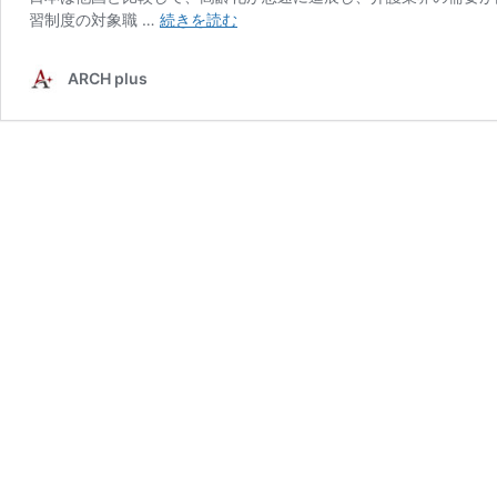
技
習制度の対象職 …
続きを読む
能
実
ARCH plus
習
（介
護）