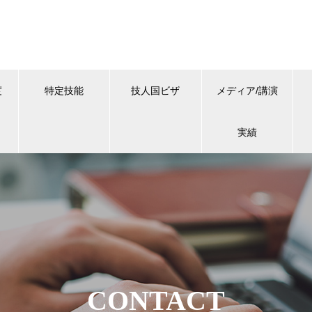
度
特定技能
技人国ビザ
メディア/講演
実績
CONTACT