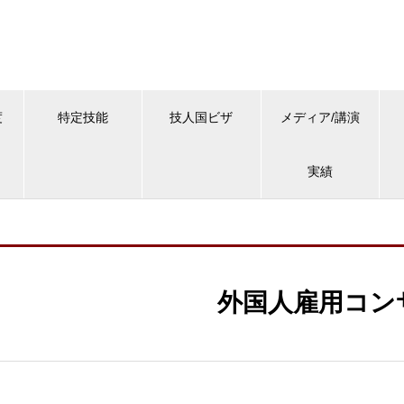
度
特定技能
技人国ビザ
メディア/講演
実績
外国人雇用コン