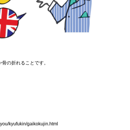
か骨の折れることです。
you/kyufukin/gaikokujin.html