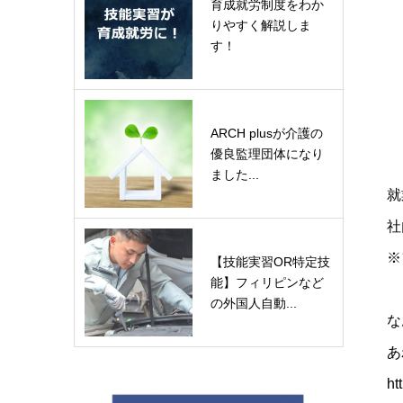
育成就労制度をわか
りやすく解説しま
す！
ARCH plusが介護の
優良監理団体になり
ました...
就
社
※
【技能実習OR特定技
能】フィリピンなど
の外国人自動...
な
あ
ht