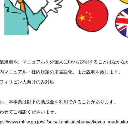
業規則や、マニュアルを外国人に0から説明することはなかな
内マニュアル・社内規定の多言語化、また説明を致します。
フィリピン人向けのみ対応
お、本事業は以下の助成金を利用できることがあります。
わせてご相談くださいませ。
tps://www.mhlw.go.jp/stf/seisakunitsuite/bunya/koyou_roudou/ko