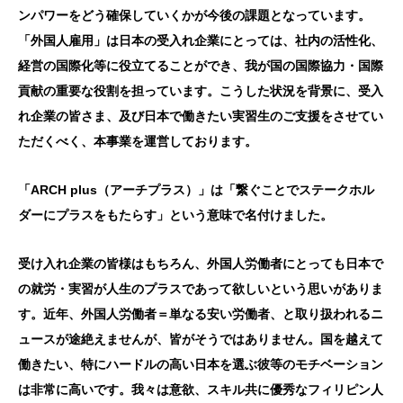
ンパワーをどう確保していくかが今後の課題となっています。
「外国人雇用」は日本の
受入れ企業
にとっては、社内の活性化、
経営の国際化等に役立てることができ、我が国の国際協力・国際
貢献の重要な役割を担って
います。こう
した状況を背景に、受入
れ企業の皆さま、及び日本で働きたい実習生のご支援をさせてい
ただくべく、本事業を運営しております。
「
ARCH plus（アーチプラス）
」は「繋ぐことでステークホル
ダーにプラスをもたらす」という意味で名付けました。
受け入れ企業の皆様はもちろん、外国人労働者にとっても日本で
の就労・実習が人生のプラスであって欲しいという思いがありま
す。近年、外国人労働者＝単なる安い労働者、と取り扱われるニ
ュースが途絶えませんが、皆がそうではありません。国を越えて
働きたい、特にハードルの高い日本を選ぶ彼等のモチベーション
は非常に高いです。我々は意欲、スキル共に優秀なフィリピン人