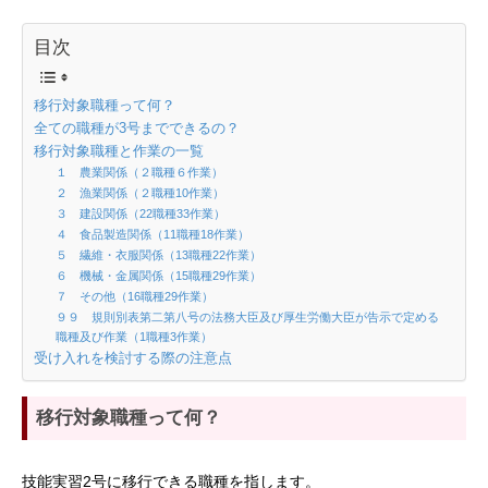
目次
移行対象職種って何？
全ての職種が3号までできるの？
移行対象職種と作業の一覧
１ 農業関係（２職種６作業）
２ 漁業関係（２職種10作業）
３ 建設関係（22職種33作業）
４ 食品製造関係（11職種18作業）
５ 繊維・衣服関係（13職種22作業）
６ 機械・金属関係（15職種29作業）
７ その他（16職種29作業）
９９ 規則別表第二第八号の法務大臣及び厚生労働大臣が告示で定める
職種及び作業（1職種3作業）
受け入れを検討する際の注意点
移行対象職種って何？
技能実習2号に移行できる職種を指します。